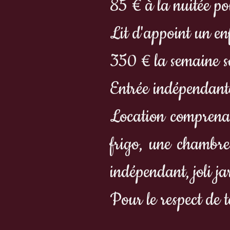
85 € à la nuitée po
Lit d'appoint un e
350 € la semaine so
Entrée indépendante
Location comprenan
frigo, une chambr
indépendant, joli ja
Pour le respect de 