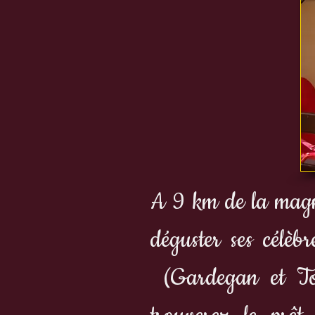
A 9 km de la magn
déguster ses célè
(Gardegan et Tou