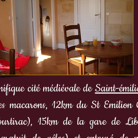
ifique cité médiévale de
Saint-émili
bres macarons, 12km du St Emilion G
rtirac), 15km de la gare de Li