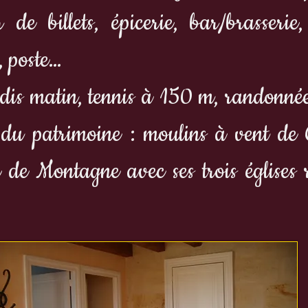
 de billets, épicerie, bar/brasserie, 
, poste…
dis matin, tennis à 150 m, randonnées
e du patrimoine : moulins à vent de C
e de Montagne avec ses trois églises