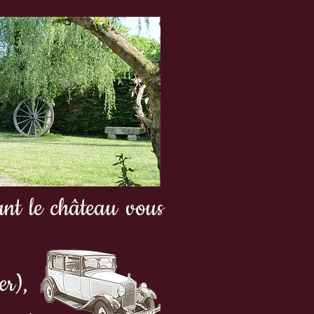
ant le château vous
er),