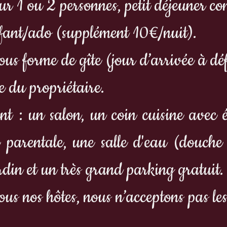
ur 1 ou 2 personnes, petit déjeuner co
nfant/ado (supplément 10€/nuit).
us forme de gîte (jour d’arrivée à déf
 du propriétaire.
t : un salon, un coin cuisine avec é
e parentale, une salle d'eau (douch
rdin et un très grand parking gratuit.
tous nos hôtes, nous n’acceptons pas l