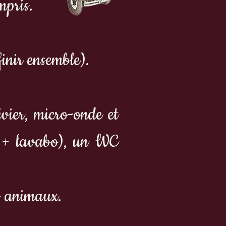
mpris.
inir ensemble).
vier, micro-onde et
e + lavabo), un WC
es animaux.