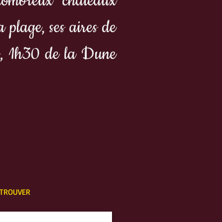
 nombreux châteaux
 plage, ses aires de
ues, 1h30 de la Dune
TROUVER