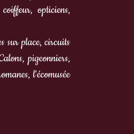
coiffeur, opticiens,
 sur place, circuits
alons, pigeonniers,
 romanes, l'écomusée