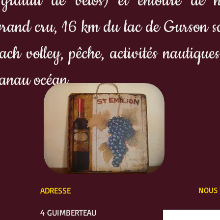
 gratuit de vélos) et entouré de
 grand cru, 16 km du lac de Gurson sa
each volley, pêche, activités nautiq
canau océan.
ADRESSE
NOUS 
4 GUIMBERTEAU