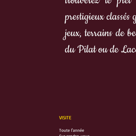
trouverez le prêt
prestigieux classés
jeux, terrains de b
du Pilat ou de La
VISITE
Toute l'année
Sur rendez-vous