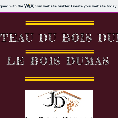
igned with the
.com
website builder. Create your website today.
TEAU DU BOIS DU
LE BOIS DUMAS