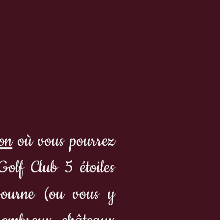
on
où vous pourrez
olf Club 5 étoiles
bourne (ou vous y