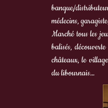
banque/distributeur
médecins, garagiste
Marché tous les jeu
balisés, découvert
châteaux, le villag
du libournais…