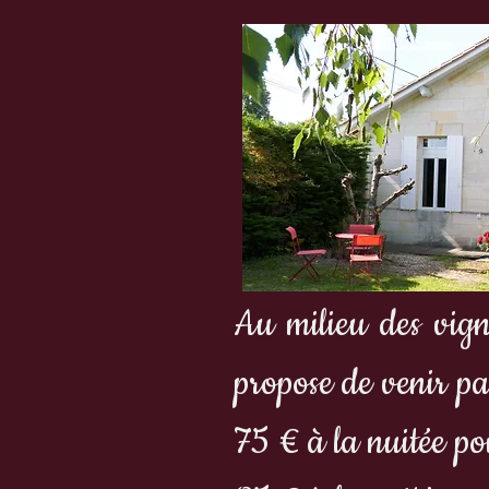
Au milieu des vign
propose de venir p
75 € à la nuitée po