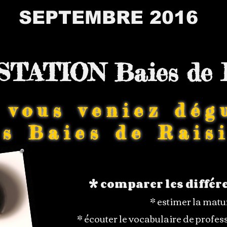
SEPTEMBRE 2016
TATION Baies de R
 vous veniez dég
es Baies de Rais
* comparer les différ
* estimer la matur
* écouter le vocabulaire de profe