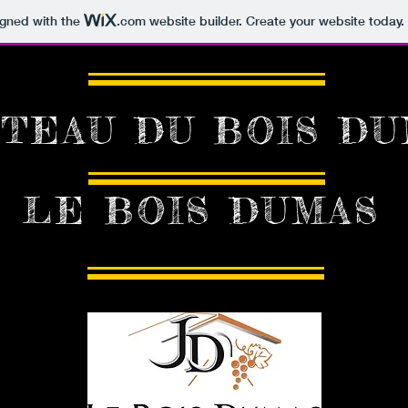
igned with the
.com
website builder. Create your website today.
TEAU DU BOIS DU
LE BOIS DUMAS