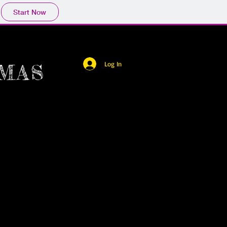
Start Now
Log In
MAS