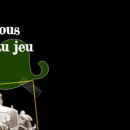
ous
u jeu