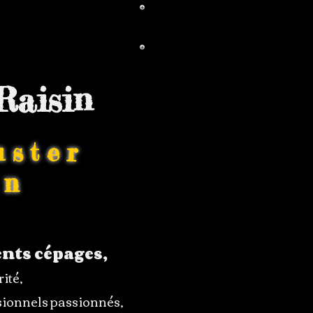
aisin
uster
in
ents cépages,
ité,
ssionnels passionnés,